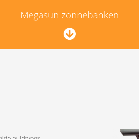
Megasun zonnebanken
elde huidtypes