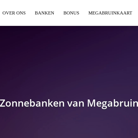
OVER ONS
BANKEN
BONUS
MEGABRUINKAART
Zonnebanken van Megabrui