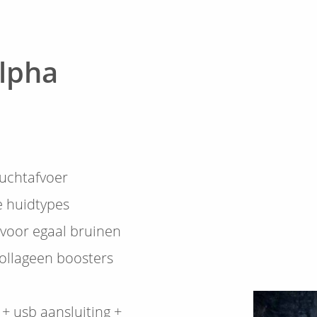
lpha
luchtafvoer
e huidtypes
 voor egaal bruinen
ollageen boosters
+ usb aansluiting +